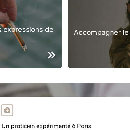
L’angoisse, la tristesse
. Elles constituent
résultent sont des réac
cientes pour apaiser
deviennent envahissant
aider aux traverser.
es expressions de
Accompagner le d
s.
 du sommeil.
stantes sans cause
Un praticien expérimenté à Paris