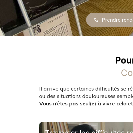
Prendre rend
Pou
Co
Il arrive que certaines difficultés se
ou des situations douloureuses semble
Vous n’êtes pas seul(e) à vivre cela et
Traverser les difficultés r
Traverser les difficultés r