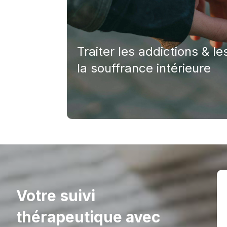
relèvent pas d’un manque de volonté
fréquemment des tentatives incons
une douleur intérieure.
Traiter les addictions & l
Troubles alimentaires et sexuel
la souffrance intérieure
Obsessions, phobies et troubles
Manifestations physiques persi
organique apparente.
Votre suivi
thérapeutique avec