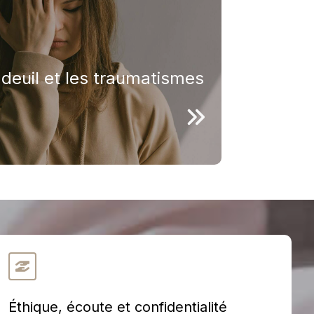
 ou le sentiment de vide qui en
tions humaines. Lorsqu’elles
es, un soutien professionnel peut
euil et les traumatismes
Éthique, écoute et confidentialité