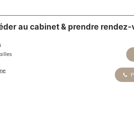
éder au cabinet & prendre rendez-
i
illes
one
P