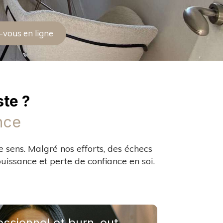
-vous en ligne
te ?
nce
e sens. Malgré nos efforts, des échecs
issance et perte de confiance en soi.
ssionnel et burn-out
ssionnel et burn-out