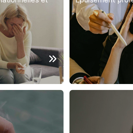
De nombreuses personn
épuisement professionn
ource de souffrance.
Fatigue intense, perte 
onflits avec les enfants,
plus pouvoir faire face 
es difficultés à créer
activités autrefois app
uvent peser lourdement
état dépressif. Ces man
ations fragilisent
minimisées : elles indi
onduire à un sentiment
accompagnement est né
e.
es expressions de
Accompagner le d
Les périodes de deuil, q
d’une séparation, d’un
e jeu, l’alcool, le sexe,
traumatisme, peuvent l
ents compulsifs — ne