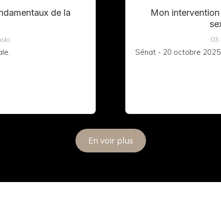
hanalytique de la
es.
21
ski
Les enfants de France 
commandés au Père Noël.
villes sous le regard...
En voir plus