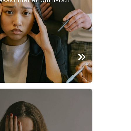
es consultent également lors d’un
el, souvent appelé burn-out.
de motivation, impression de ne
ou disparition du plaisir dans les
réciées peuvent être des signes d’un
ifestations ne doivent pas être
quent souvent qu’un
cessaire.
euil et les traumatismes
u’il s’agisse de la perte d’un proche,
 changement de vie ou d’un
aisser des traces profondes.