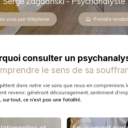
Serge Zagdanski - Psychanalyste
ez-vous par téléphone
Prendre rendez
rquoi consulter un psychanalys
mprendre le sens de sa souffra
 répètent dans notre vie sans que nous en comprenions l
nt revenir, générant découragement, sentiment d’impu
, surtout, ce n’est pas une fatalité.
elationnelles et
elationnelles et
Épuisement profe
Épuisement profe