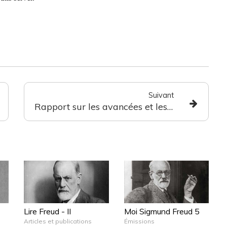
Suivant
Rapport sur les avancées et les apports des psychanalystes français dans le champ de la santé mentale, de la jeunesse et de la culture
Lire Freud - II
Moi Sigmund Freud 5
Articles et publications
Émissions